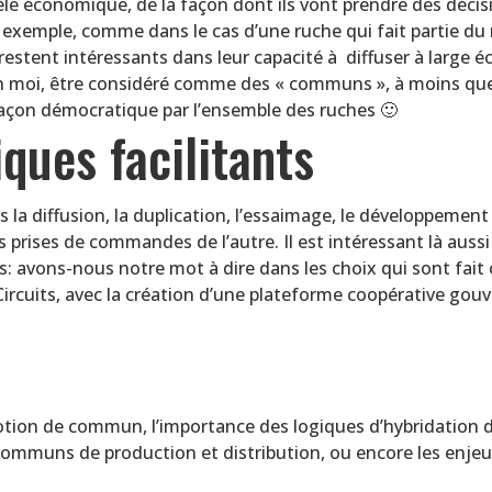
e économique, de la façon dont ils vont prendre des décisio
xemple, comme dans le cas d’une ruche qui fait partie du ré
estent intéressants dans leur capacité à diffuser à large é
on moi, être considéré comme des « communs », à moins qu
 façon démocratique par l’ensemble des ruches 🙂
ques facilitants
a diffusion, la duplication, l’essaimage, le développement d
s prises de commandes de l’autre. Il est intéressant là auss
s: avons-nous notre mot à dire dans les choix qui sont fait
pCircuits, avec la création d’une plateforme coopérative go
 notion de commun, l’importance des logiques d’hybridation de
communs de production et distribution, ou encore les enjeux