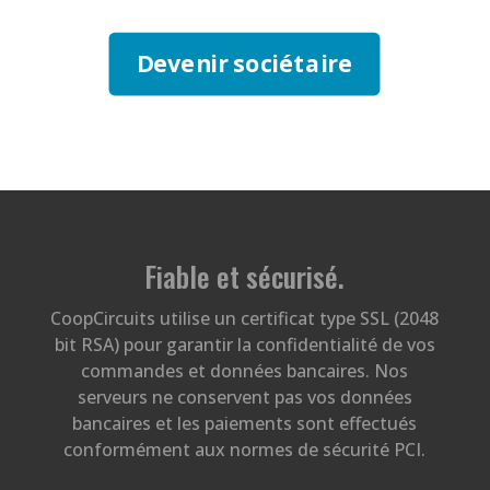
Devenir sociétaire
Fiable et sécurisé
.
CoopCircuits utilise un certificat type SSL (2048
bit RSA) pour garantir la confidentialité de vos
commandes et données bancaires. Nos
serveurs ne conservent pas vos données
bancaires et les paiements sont effectués
conformément aux normes de sécurité PCI.