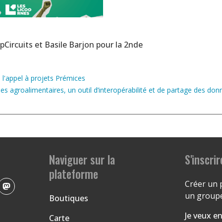
pCircuits et Basile Barjon pour la 2nde
 l'appel à projets Prémices
ues agroalimentaires, un outil d’interopérabilité et de partage des donn
Naviguer sur la
S'inscrir
plateforme
Créer un 
un groupe
Boutiques
Je veux en
Carte