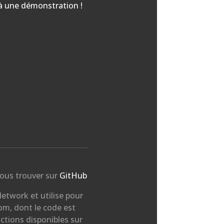
 à une démonstration !
ous trouver sur
GitHub
etwork et utilise pour
nom, dont le code est
ctions disponibles sur