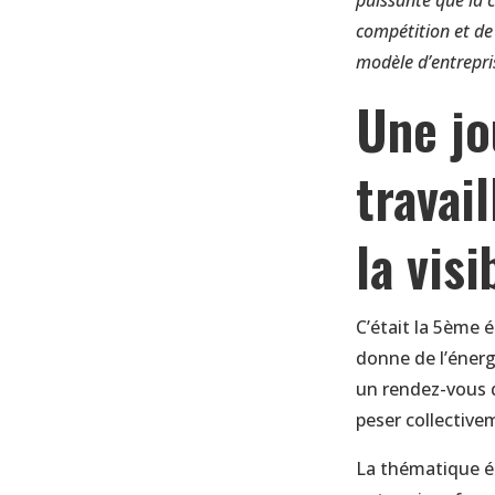
puissante que la 
compétition et de
modèle d’entrepri
Une jo
travai
la vis
C’était la 5ème 
donne de l’énerg
un rendez-vous q
peser collective
La thématique ét