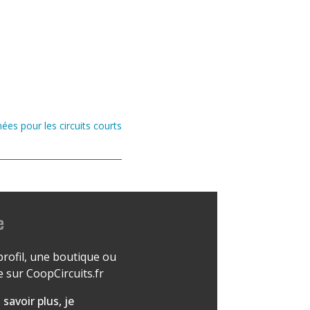
ées pour les circuits courts
e
profil, une boutique ou
 sur CoopCircuits.fr
 savoir plus, je