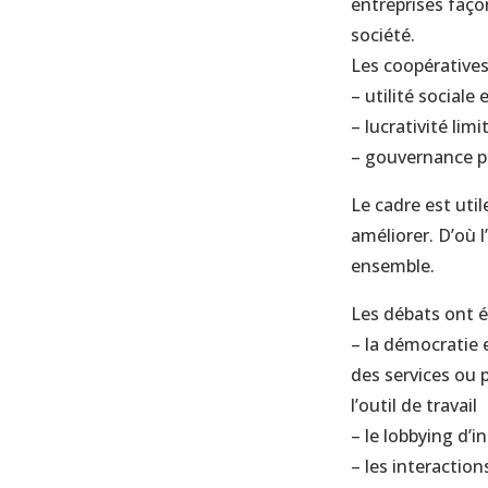
entreprises façon
société.
Les coopératives
– utilité social
– lucrativité limi
– gouvernance p
Le cadre est uti
améliorer. D’où l
ensemble.
Les débats ont é
– la démocratie e
des services ou 
l’outil de travail
– le lobbying d’i
– les interactions