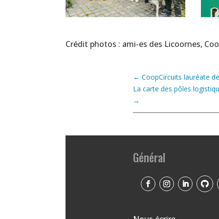
Crédit photos : ami-es des Licoornes, Coo
←
CoopCircuits lauréate de
La carte des pôles logistiq
→
Général
Nous écrire