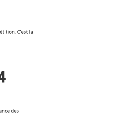
tition. C’est la
 4
iance des