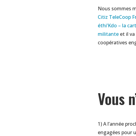
Nous sommes ma
Citiz
TeleCoop F
éthi’Kdo – la ca
militante
et il v
coopératives en
Vous n
1) A l’année pro
engagées pour u