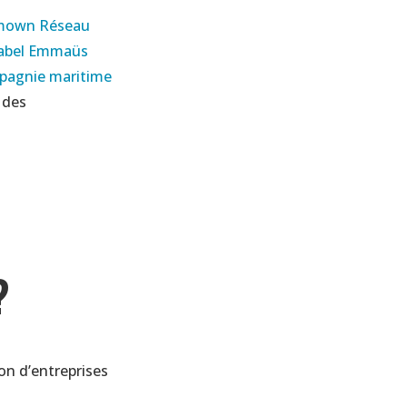
mown
Réseau
abel Emmaüs
pagnie maritime
 des
?
on d’entreprises