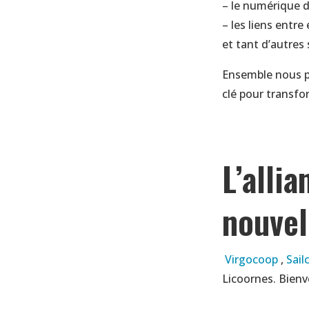
– le numérique d
– les liens entre
et tant d’autres 
Ensemble nous p
clé pour transfo
L’alli
nouvel
Virgocoop
,
Sail
Licoornes.
Bienv