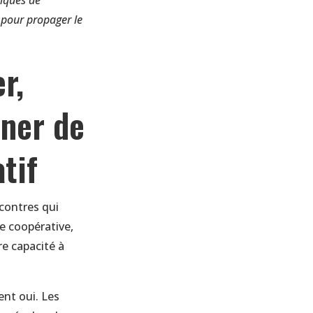
giques de
 pour propager le
r,
nner de
tif
contres qui
e coopérative,
e capacité à
ent oui. Les