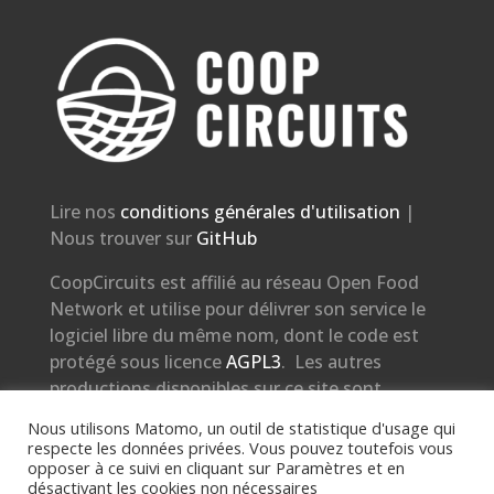
Lire nos
conditions générales d'utilisation
|
Nous trouver sur
GitHub
CoopCircuits est affilié au réseau Open Food
Network et utilise pour délivrer son service le
logiciel libre du même nom, dont le code est
protégé sous licence
AGPL3
. Les autres
productions disponibles sur ce site sont
protégées sous licence
CC BY-SA 3.0.
Nous utilisons Matomo, un outil de statistique d'usage qui
respecte les données privées. Vous pouvez toutefois vous
Nous prenons soin de vos données. Voir notre
opposer à ce suivi en cliquant sur Paramètres et en
politique de gestion des données
et
politique
désactivant les cookies non nécessaires