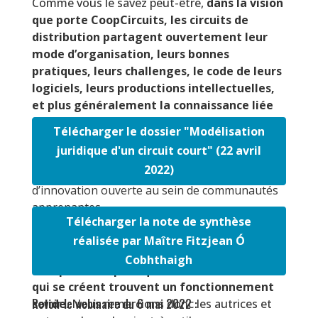
Comme vous le savez peut-être,
d
ans la vision
que porte CoopCircuits, les circuits de
distribution partagent ouvertement leur
mode d’organisation, leurs bonnes
pratiques, leurs challenges, le code de leurs
logiciels, leurs productions intellectuelles,
et plus généralement la connaissance liée
de près ou de loin aux activités de
Télécharger le dossier "Modélisation
distribution
. Ainsi, les uns apprennent des
juridique d'un circuit court" (22 avril
autres en permanence, et construisent
2022)
ensemble, créant des cercles vertueux
d’innovation ouverte au sein de communautés
apprenantes.
Télécharger la note de synthèse
Ce dossier fait partie de ce
partage de
réalisée par Maître Fitzjean Ó
connaissances qui nous semble
Cobhthaigh
indispensable pour que les circuits courts
qui se créent trouvent un fonctionnement
Revoir le webinaire du 6 mai 2022 :
solide
. Nous remercions donc les autrices et