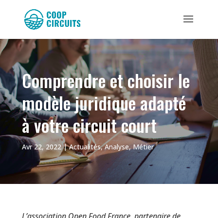
Comprendre et choisir le
modèle juridique adapté
à votre circuit court
Avr 22, 2022
|
Actualités
,
Analyse
,
Métier
L’association Open Food France, partenaire de