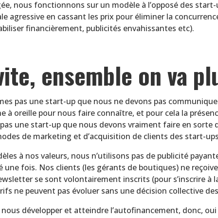
nous fonctionnons sur un modèle à l’opposé des start-up
 agressive en cassant les prix pour éliminer la concurrence
abiliser financièrement, publicités envahissantes etc).
vite, ensemble on va plu
mes pas une start-up que nous ne devons pas communiquer
 oreille pour nous faire connaître, et pour cela la présence
pas une start-up que nous devons vraiment faire en sorte d’
odes de marketing et d’acquisition de clients des start-ups
èles à nos valeurs, nous n’utilisons pas de publicité payan
une fois. Nos clients (les gérants de boutiques) ne reçoive
wsletter se sont volontairement inscrits (pour s’inscrire à la le
arifs ne peuvent pas évoluer sans une décision collective des
us développer et atteindre l’autofinancement, donc, oui c