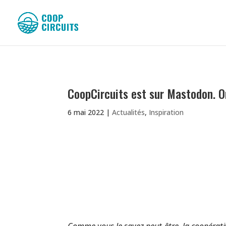
CoopCircuits est sur Mastodon. O
6 mai 2022
|
Actualités
,
Inspiration
Comme vous le savez peut-être, la coopérativ