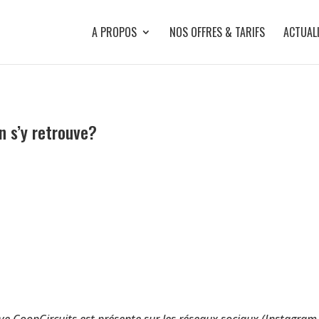
A PROPOS
NOS OFFRES & TARIFS
ACTUAL
n s’y retrouve?
e CoopCircuits est présente sur les réseaux sociaux (Instagram, 