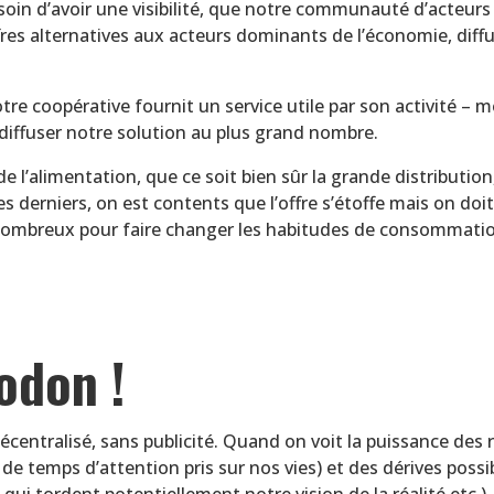
n d’avoir une visibilité, que notre communauté d’acteurs p
ffres alternatives aux acteurs dominants de l’économie, diff
re coopérative fournit un service utile par son activité – 
 diffuser notre solution au plus grand nombre.
e l’alimentation, que ce soit bien sûr la grande distribution,
s derniers, on est contents que l’offre s’étoffe mais on doit
p nombreux pour faire changer les habitudes de consommat
odon !
décentralisé, sans publicité. Quand on voit la puissance de
e temps d’attention pris sur nos vies) et des dérives possi
qui tordent potentiellement notre vision de la réalité etc.)