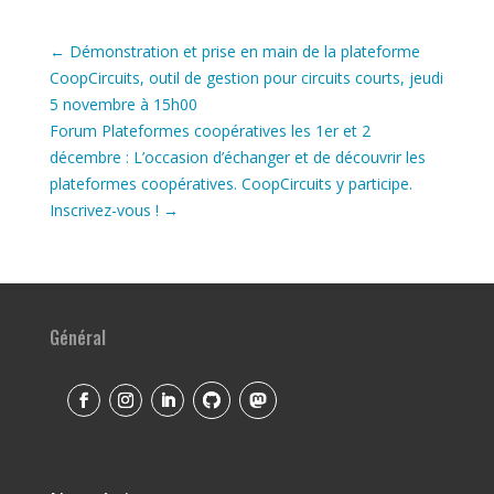
←
Démonstration et prise en main de la plateforme
CoopCircuits, outil de gestion pour circuits courts, jeudi
5 novembre à 15h00
Forum Plateformes coopératives les 1er et 2
décembre : L’occasion d’échanger et de découvrir les
plateformes coopératives. CoopCircuits y participe.
Inscrivez-vous !
→
Général