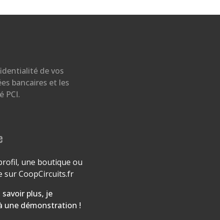
identialité de vos
s bancaires et les
 PCI.
e
profil, une boutique ou
 sur CoopCircuits.fr
 savoir plus, je
 à une démonstration !