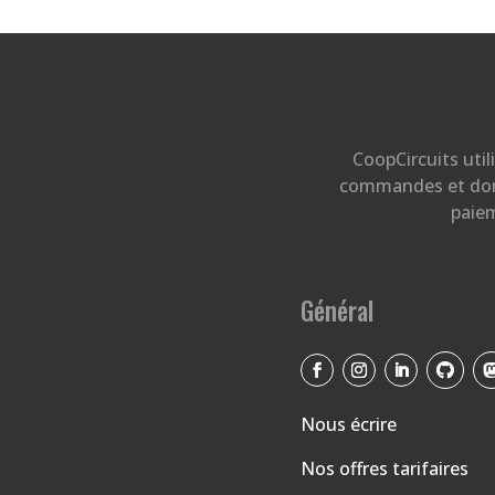
CoopCircuits util
commandes et donn
paie
Général
Nous écrire
Nos offres tarifaires