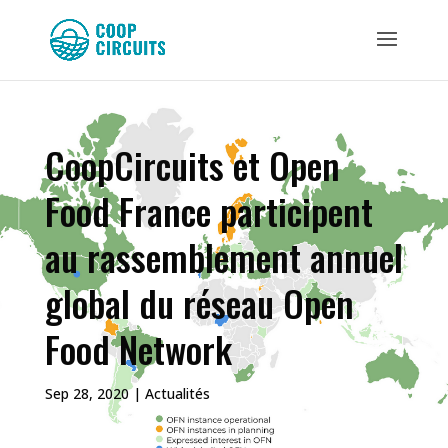
CoopCircuits et Open
Food France participent
au rassemblement annuel
global du réseau Open
Food Network
Sep 28, 2020
|
Actualités