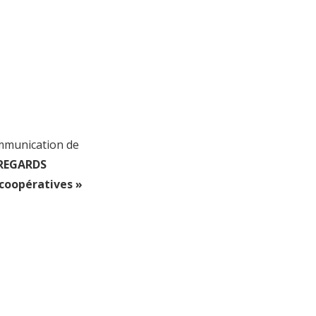
mmunication de
REGARDS
 coopératives »