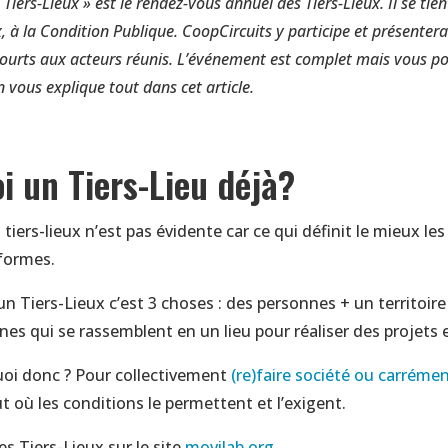
iers-Lieux » est le rendez-vous annuel des Tiers-Lieux. Il se tien
, à la Condition Publique.
CoopCircuits y participe et présenter
 courts aux acteurs réunis. L’événement est complet mais vous p
On vous explique tout dans cet article.
oi un Tiers-Lieu déjà?
 tiers-lieux n’est pas évidente car ce qui définit le mieux les 
iformes.
n Tiers-Lieux c’est 3 choses : des personnes + un territoire
es qui se rassemblent en un lieu pour réaliser des projets
uoi donc ? Pour collectivement
(re)faire société ou carrémen
t où les conditions le permettent et l’exigent.
les Tiers-Lieux sur le site
movilab.org