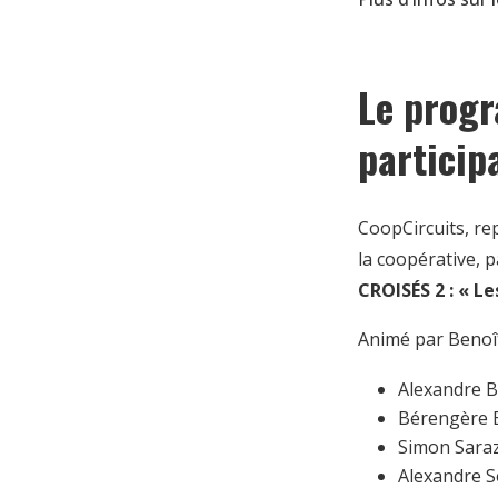
Le progr
particip
CoopCircuits, r
la coopérative, p
CROISÉS 2 : « L
Animé par Benoî
Alexandre B
Bérengère B
Simon Sara
Alexandre S