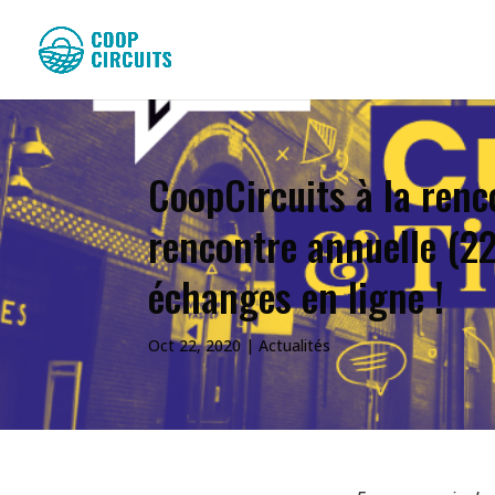
CoopCircuits à la renc
rencontre annuelle (22
échanges en ligne !
Oct 22, 2020
|
Actualités