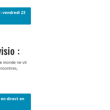
 : vendredi 23
isio :
le monde ne vit
encontres,
 en direct en