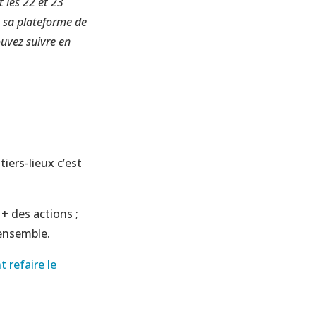
t les 22 et 23
a sa plateforme de
ouvez suivre en
tiers-lieux c’est
 + des actions ;
 ensemble.
t refaire le