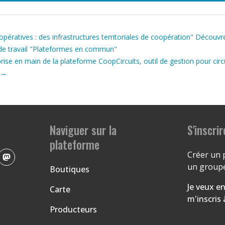
pératives : des infrastructures territoriales de coopération" Découvre
de travail "Plateformes en commun"
ise en main de la plateforme CoopCircuits, outil de gestion pour circu
→
Naviguer sur la
S'inscrir
plateforme
Créer un 
un groupe
Boutiques
Je veux en
Carte
m'inscris
Producteurs