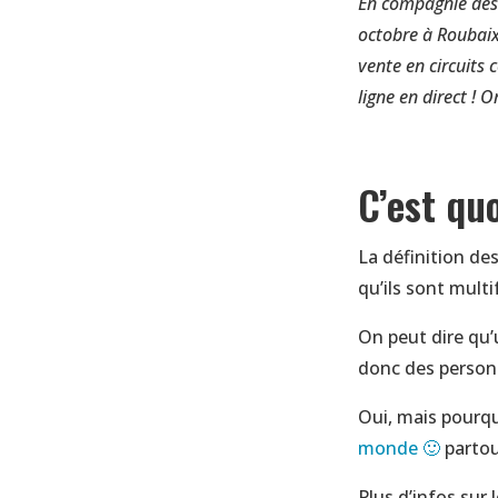
En compagnie des T
octobre à Roubaix
vente en circuits
ligne en direct ! 
C’est qu
La définition des
qu’ils sont mult
On peut dire qu’u
donc des personn
Oui, mais pourq
monde 🙂
partou
Plus d’infos sur 