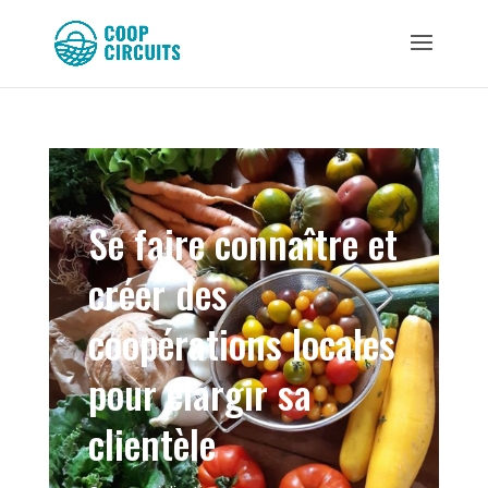
Se faire connaître et
créer des
coopérations locales
pour élargir sa
clientèle