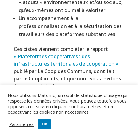
« atouts » environnementaux et/ou sociaux,
qu’eux-mêmes ont du mal à valoriser.
Un accompagnement à la
professionnalisation et à la sécurisation des
travailleurs des plateformes substantives.
Ces pistes viennent compléter le rapport
« Plateformes coopératives : des
infrastructures territoriales de coopération »
publié par La Coop des Communs, dont fait
partie CoopCircuits, et que nous vous invitons
également à lire !
Nous utilisons Matomo, un outil de statistique d'usage qui
respecte les données privées. Vous pouvez toutefois vous
opposer à ce suivi en cliquant sur Paramètres et en
Pour aller plus loin :
désactivant les cookies non nécessaires
Présentation de l’étude TAPAS par Corinne
Paramètres
OK
Vercher-Chaptal