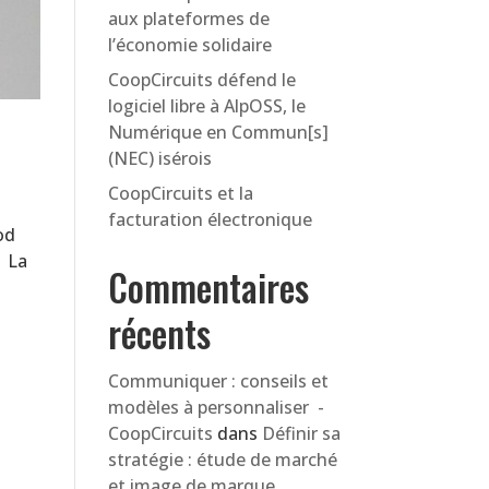
aux plateformes de
l’économie solidaire
CoopCircuits défend le
logiciel libre à AlpOSS, le
Numérique en Commun[s]
(NEC) isérois
CoopCircuits et la
facturation électronique
od
e La
Commentaires
récents
Communiquer : conseils et
modèles à personnaliser -
CoopCircuits
dans
Définir sa
stratégie : étude de marché
et image de marque