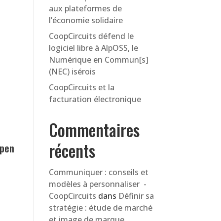
aux plateformes de
l’économie solidaire
CoopCircuits défend le
logiciel libre à AlpOSS, le
Numérique en Commun[s]
(NEC) isérois
CoopCircuits et la
facturation électronique
Commentaires
récents
Open
Communiquer : conseils et
modèles à personnaliser -
CoopCircuits
dans
Définir sa
d
stratégie : étude de marché
et image de marque