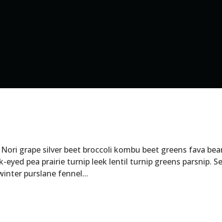
ori grape silver beet broccoli kombu beet greens fava bea
eyed pea prairie turnip leek lentil turnip greens parsnip. S
inter purslane fennel...