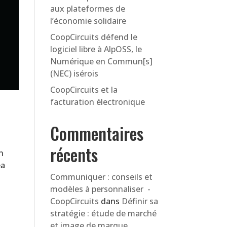
aux plateformes de
l’économie solidaire
CoopCircuits défend le
logiciel libre à AlpOSS, le
Numérique en Commun[s]
(NEC) isérois
CoopCircuits et la
facturation électronique
Commentaires
récents
n
ea
Communiquer : conseils et
modèles à personnaliser -
CoopCircuits
dans
Définir sa
stratégie : étude de marché
et image de marque