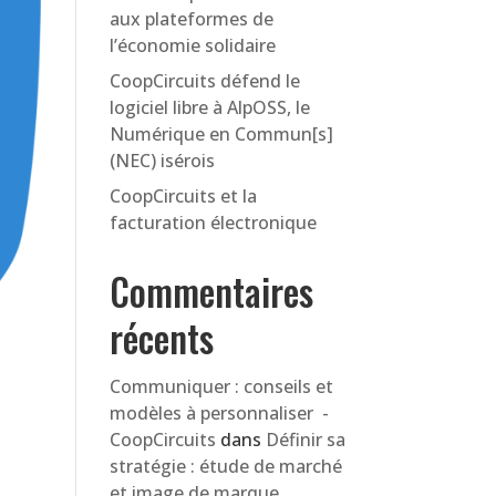
aux plateformes de
l’économie solidaire
CoopCircuits défend le
logiciel libre à AlpOSS, le
Numérique en Commun[s]
(NEC) isérois
CoopCircuits et la
facturation électronique
Commentaires
récents
Communiquer : conseils et
modèles à personnaliser -
CoopCircuits
dans
Définir sa
stratégie : étude de marché
et image de marque