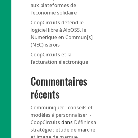
aux plateformes de
l’économie solidaire
CoopCircuits défend le
logiciel libre à AlpOSS, le
Numérique en Commun[s]
(NEC) isérois
CoopCircuits et la
facturation électronique
Commentaires
récents
Communiquer : conseils et
modèles à personnaliser -
CoopCircuits
dans
Définir sa
stratégie : étude de marché
et image de marque