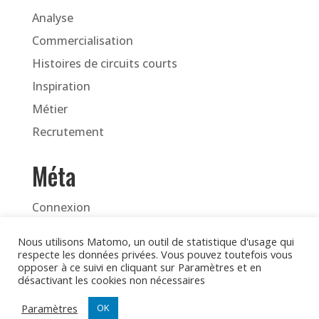
Analyse
Commercialisation
Histoires de circuits courts
Inspiration
Métier
Recrutement
Méta
Connexion
Flux des publications
Nous utilisons Matomo, un outil de statistique d'usage qui
Flux des commentaires
respecte les données privées. Vous pouvez toutefois vous
opposer à ce suivi en cliquant sur Paramètres et en
Site de WordPress-FR
désactivant les cookies non nécessaires
Paramètres
OK