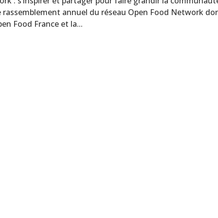
: s’inspirer et partager pour faire grandir la communaut
 Le rassemblement annuel du réseau Open Food Network don
en Food France et la...