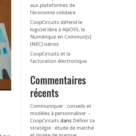
aux plateformes de
l’économie solidaire
CoopCircuits défend le
logiciel libre à AlpOSS, le
Numérique en Commun[s]
(NEC) isérois
CoopCircuits et la
facturation électronique
Commentaires
récents
Communiquer : conseils et
modèles à personnaliser -
CoopCircuits
dans
Définir sa
stratégie : étude de marché
et image de marque